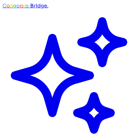
C
o
n
g
o
p
r
o
Bridge.