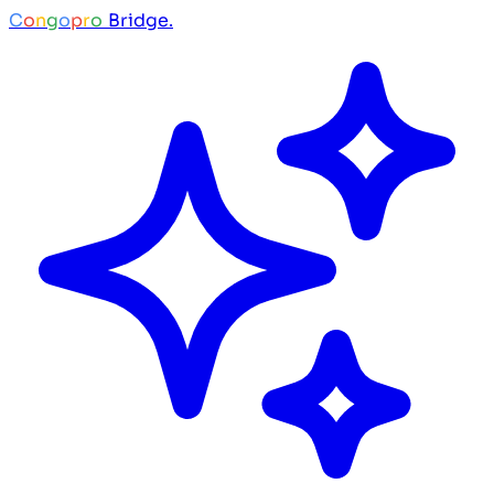
C
o
n
g
o
p
r
o
Bridge.