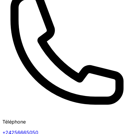
Téléphone
+24256665050