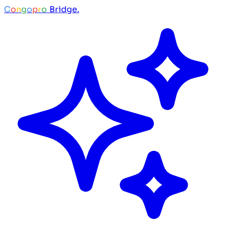
C
o
n
g
o
p
r
o
Bridge.