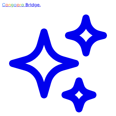
C
o
n
g
o
p
r
o
Bridge.