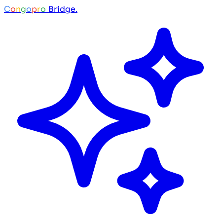
C
o
n
g
o
p
r
o
Bridge.