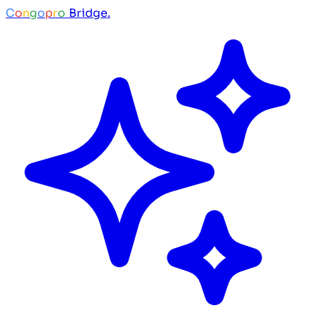
C
o
n
g
o
p
r
o
Bridge.