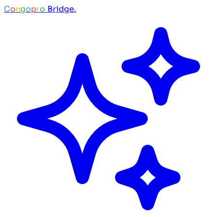
C
o
n
g
o
p
r
o
Bridge.