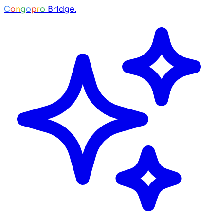
C
o
n
g
o
p
r
o
Bridge.