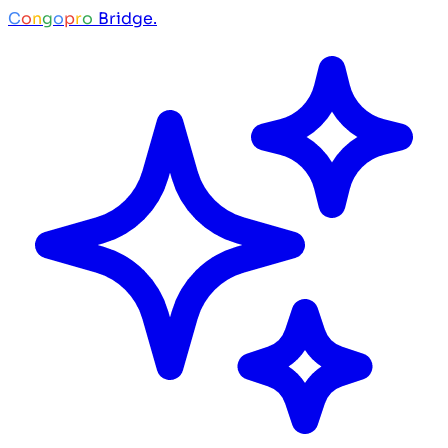
C
o
n
g
o
p
r
o
Bridge.