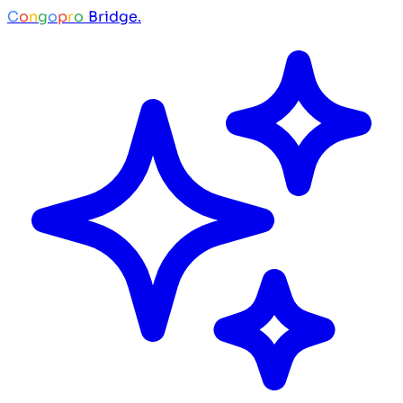
C
o
n
g
o
p
r
o
Bridge.