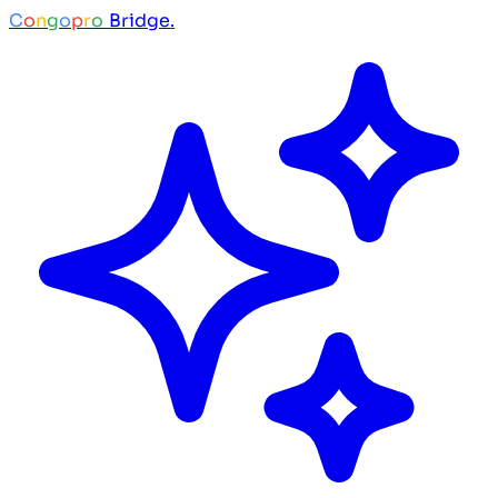
C
o
n
g
o
p
r
o
Bridge.