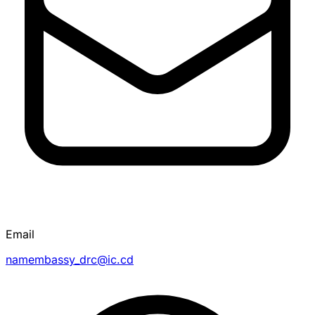
Email
namembassy_drc@ic.cd