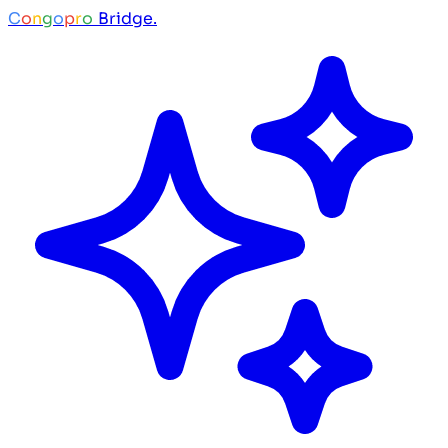
C
o
n
g
o
p
r
o
Bridge.