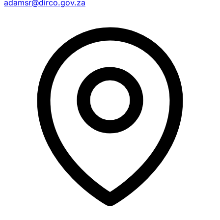
adamsr@dirco.gov.za