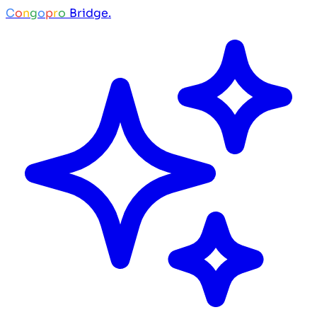
C
o
n
g
o
p
r
o
Bridge.