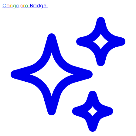
C
o
n
g
o
p
r
o
Bridge.