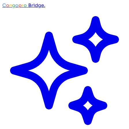
C
o
n
g
o
p
r
o
Bridge.