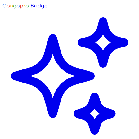
C
o
n
g
o
p
r
o
Bridge.