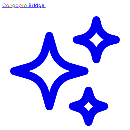
C
o
n
g
o
p
r
o
Bridge.