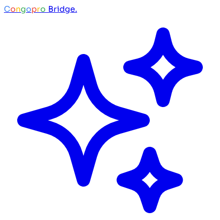
C
o
n
g
o
p
r
o
Bridge.