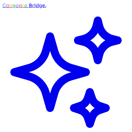
C
o
n
g
o
p
r
o
Bridge.