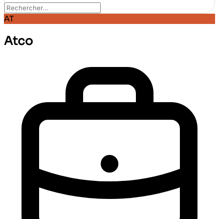
AT
Atco