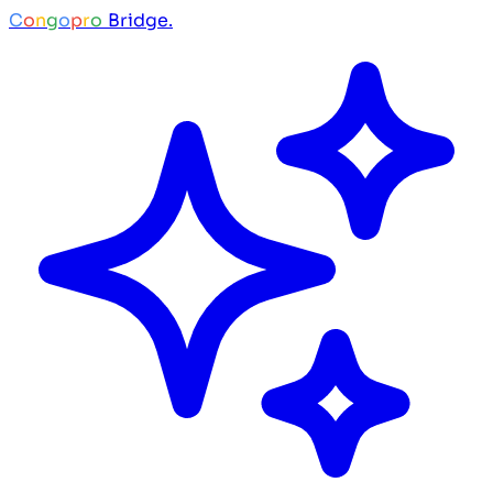
C
o
n
g
o
p
r
o
Bridge.