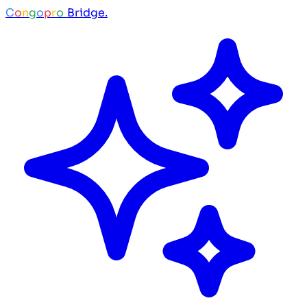
C
o
n
g
o
p
r
o
Bridge.