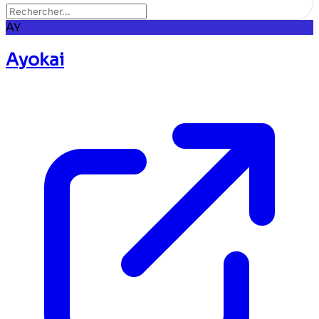
AY
Ayokai