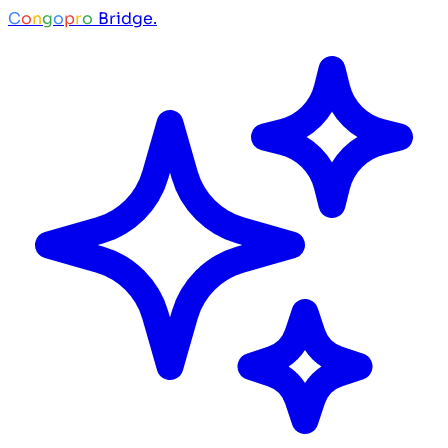
C
o
n
g
o
p
r
o
Bridge.