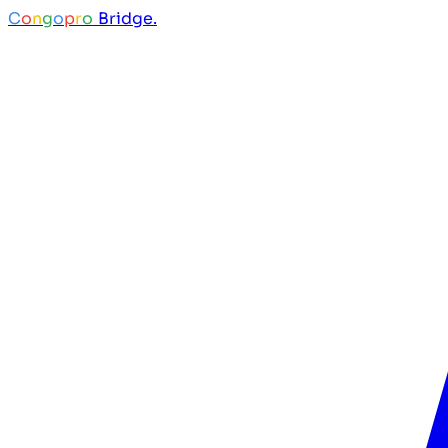
C
o
n
g
o
p
r
o
Bridge.