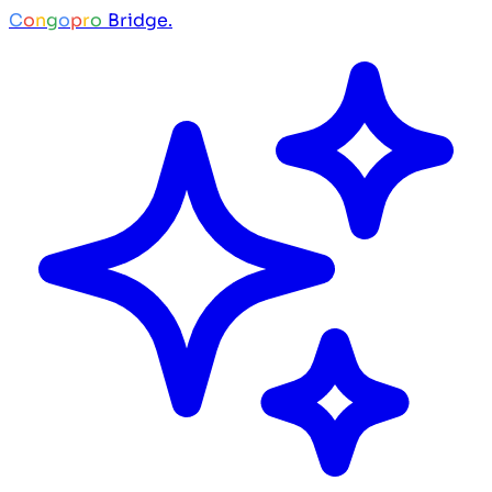
C
o
n
g
o
p
r
o
Bridge.