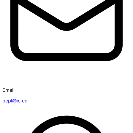
Email
bcpl@ic.cd