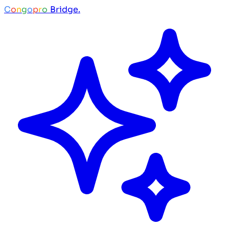
C
o
n
g
o
p
r
o
Bridge.