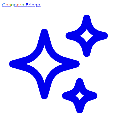
C
o
n
g
o
p
r
o
Bridge.