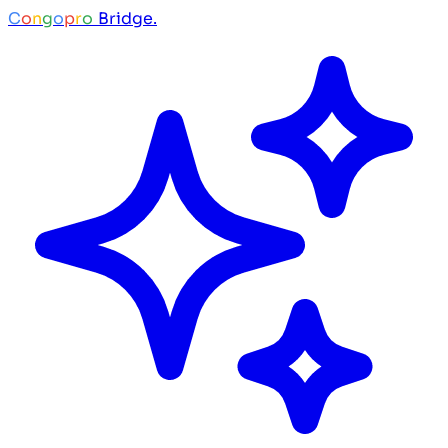
C
o
n
g
o
p
r
o
Bridge.