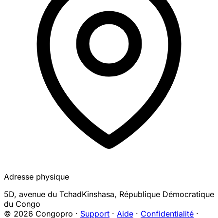
Adresse physique
5D, avenue du Tchad
Kinshasa
,
République Démocratique
du Congo
© 2026 Congopro ·
Support
·
Aide
·
Confidentialité
·