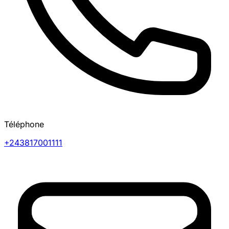
Téléphone
+243817001111