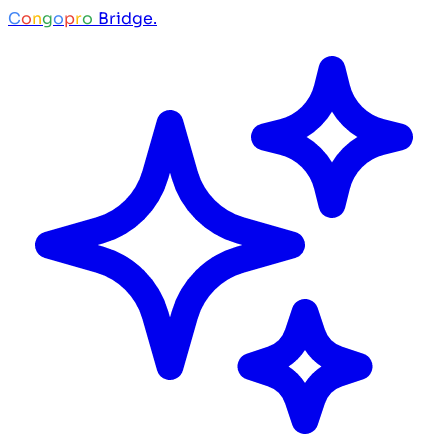
C
o
n
g
o
p
r
o
Bridge.