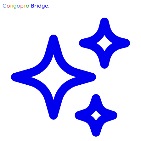
C
o
n
g
o
p
r
o
Bridge.