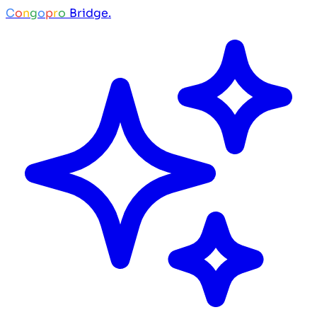
C
o
n
g
o
p
r
o
Bridge.