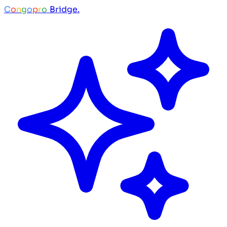
C
o
n
g
o
p
r
o
Bridge.