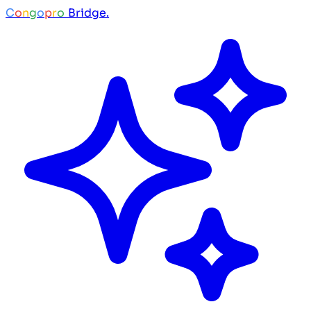
C
o
n
g
o
p
r
o
Bridge.