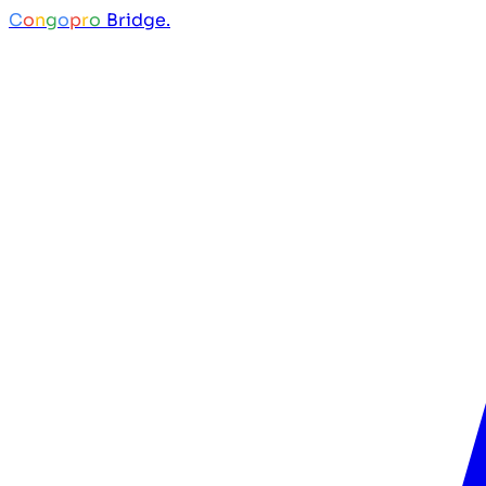
C
o
n
g
o
p
r
o
Bridge.