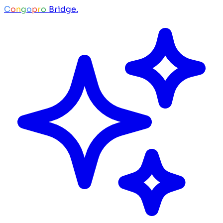
C
o
n
g
o
p
r
o
Bridge.