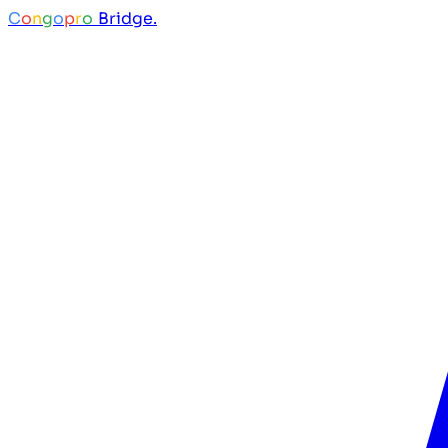
C
o
n
g
o
p
r
o
Bridge.