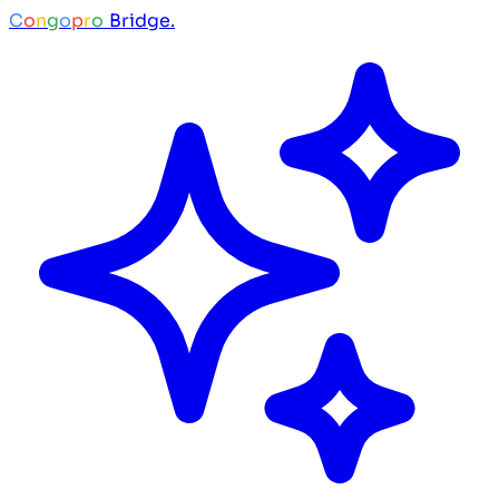
C
o
n
g
o
p
r
o
Bridge.