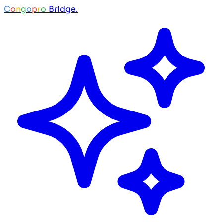
C
o
n
g
o
p
r
o
Bridge.