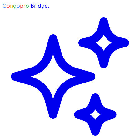
C
o
n
g
o
p
r
o
Bridge.