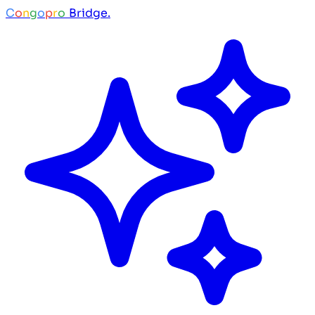
C
o
n
g
o
p
r
o
Bridge.