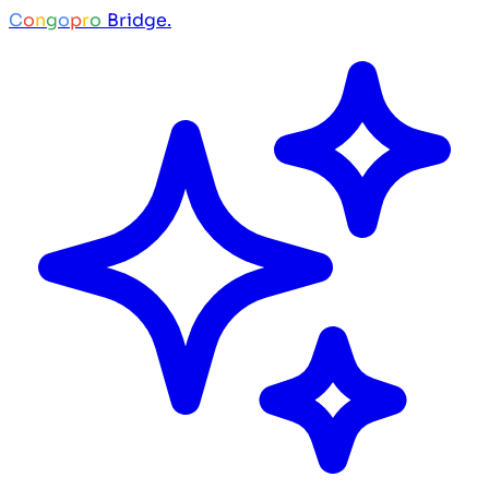
C
o
n
g
o
p
r
o
Bridge.