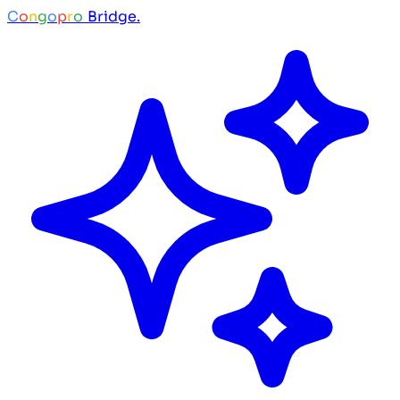
C
o
n
g
o
p
r
o
Bridge.