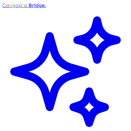
C
o
n
g
o
p
r
o
Bridge.