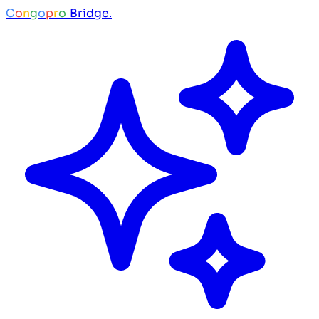
C
o
n
g
o
p
r
o
Bridge.