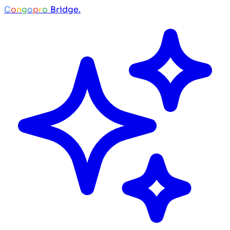
C
o
n
g
o
p
r
o
Bridge.