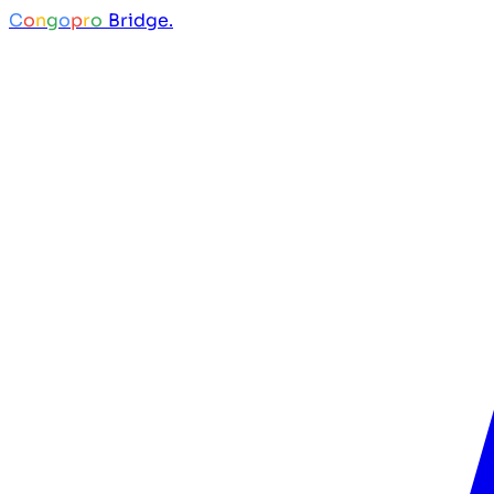
C
o
n
g
o
p
r
o
Bridge.