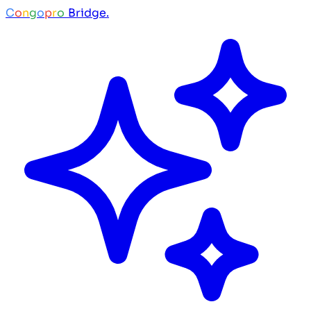
C
o
n
g
o
p
r
o
Bridge.