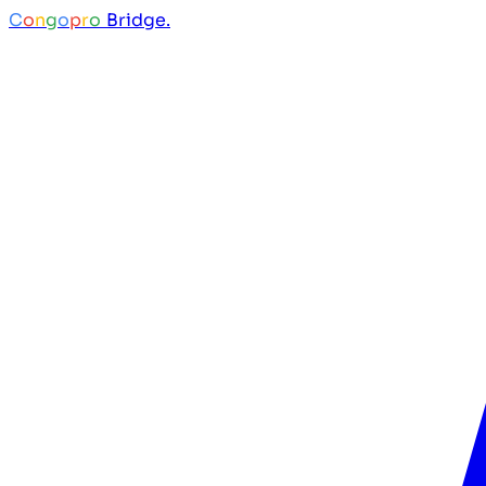
C
o
n
g
o
p
r
o
Bridge.