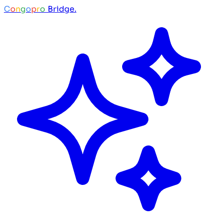
C
o
n
g
o
p
r
o
Bridge.