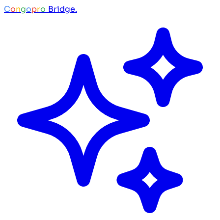
C
o
n
g
o
p
r
o
Bridge.