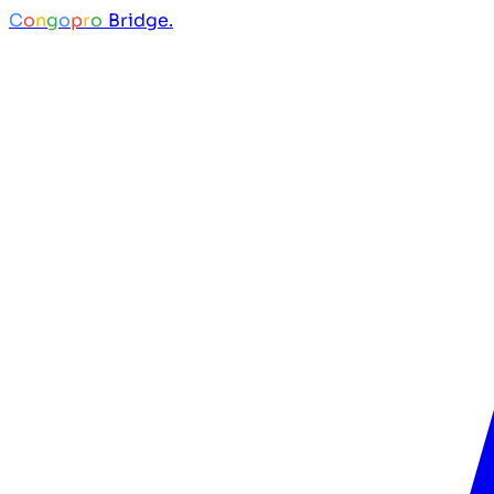
C
o
n
g
o
p
r
o
Bridge.